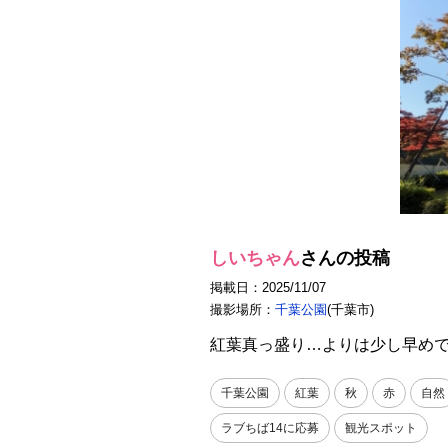
しいちゃん
さんの投稿
掲載日：2025/11/07
撮影場所：
千葉公園
(千葉市)
紅葉真っ盛り…よりは少し早め
千葉公園
紅葉
秋
赤
自然
ラブちば14に応募
観光スポット