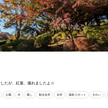
でしたが、紅葉、撮れましたよ☆
公園
木
癒し
観光名所
名所
撮影スポット
きれい