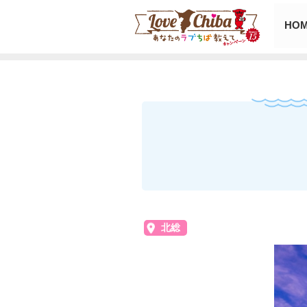
HO
北総