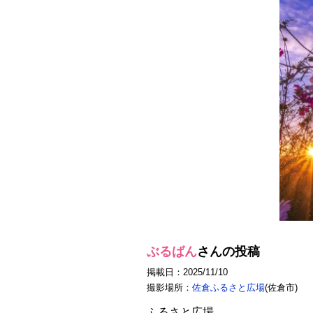
ぶるばん
さんの投稿
掲載日：2025/11/10
撮影場所：
佐倉ふるさと広場
(佐倉市)
ふるさと広場