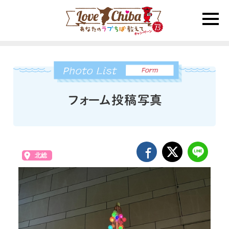
toggle
naviga
北総