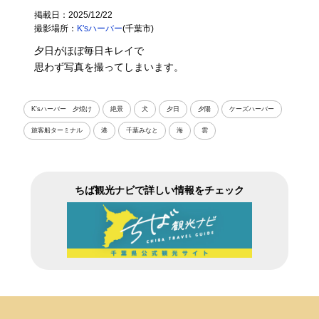
掲載日：2025/12/22
撮影場所：
K'sハーバー
(千葉市)
夕日がほぼ毎日キレイで
思わず写真を撮ってしまいます。
K'sハーバー 夕焼け
絶景
犬
夕日
夕陽
ケーズハーバー
旅客船ターミナル
港
千葉みなと
海
雲
ちば観光ナビで詳しい情報をチェック