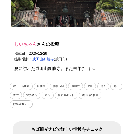
しいちゃん
さんの投稿
掲載日：2025/12/29
撮影場所：
成田山新勝寺
(成田市)
夏に訪れた成田山新勝寺。また来年(^_-)-☆
成田山新勝寺
新勝寺
神社仏閣
成田市
成田
晴天
晴れ
青空
観光名所
名所
撮影スポット
成田山表参道
観光スポット
ちば観光ナビで詳しい情報をチェック