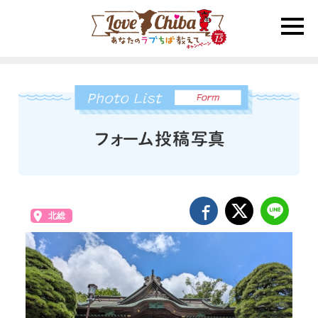
toggle
naviga
北総