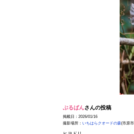
ぶるばん
さんの投稿
掲載日：2026/01/16
撮影場所：
いちはらクオードの森
(市原市
ヒヨドリ