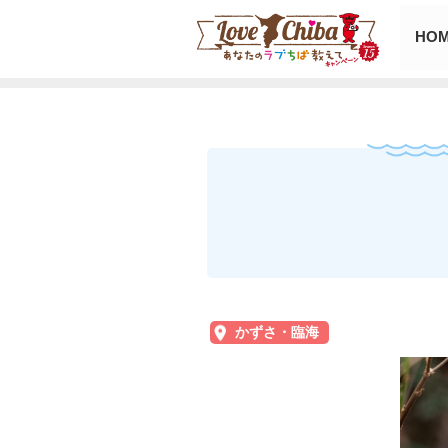
HO
かずさ・臨海