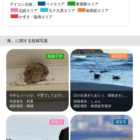
アイコン凡例：
ベイエリア
東葛飾エリア
北総エリア
九十九里エリア
南房総エリア
かずさ・臨海エリア
「鳥」に関する投稿写真
我孫子市
南房総市
今年もツバメが、子育てしてます(*^_^*)
日の出過ぎたあたり、朝散歩をしていると鴨の群れがいて、朝から気持ちよさそうでし…
投稿者名：利香
投稿者名：しゅん
撮影場所：職場
撮影場所：南房総市海岸
香取市
浦安市