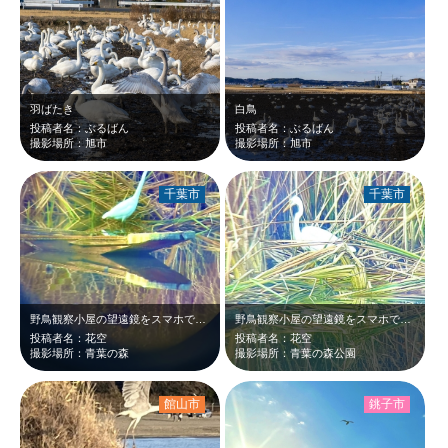
羽ばたき
白鳥
投稿者名：ぶるばん
投稿者名：ぶるばん
撮影場所：旭市
撮影場所：旭市
千葉市
千葉市
野鳥観察小屋の望遠鏡をスマホで撮りました
野鳥観察小屋の望遠鏡をスマホで覗いて 撮りました
投稿者名：花空
投稿者名：花空
撮影場所：青葉の森
撮影場所：青葉の森公園
館山市
銚子市