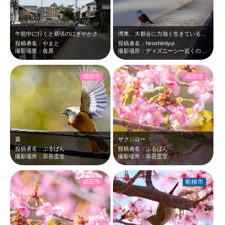
午前中に行くと昼頃のにぎやかさとはまた違くて静かで落ち着いた町並みが感じられま…
湾奥、大都会に力強く生きている姿に遭遇！ これも千葉のよいところ。
投稿者名：やまと
投稿者名：hiroshimiyui
撮影場所：佐原
撮影場所：ディズニーシー近くの海岸
成田市
成田市
翼
サクジロー
投稿者名：ぶるばん
投稿者名：ぶるばん
撮影場所：宗吾霊堂
撮影場所：宗吾霊堂
成田市
船橋市