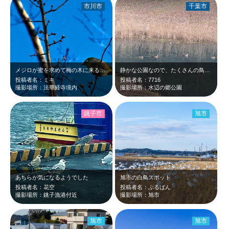
市川市
千葉市
メジロが蜜を求めて梅の木に来る季節になりました。
静かな公園なので、たくさんの鳥に出会えます。
投稿者名：ミキ
投稿者名：7716
撮影場所：法華経寺境内
撮影場所：水辺の郷公園
銚子市
旭市
あちらが気になるようでした
旭市の白鳥スポット
投稿者名：花空
投稿者名：ぶるばん
撮影場所：銚子漁港付近
撮影場所：旭市
旭市
旭市