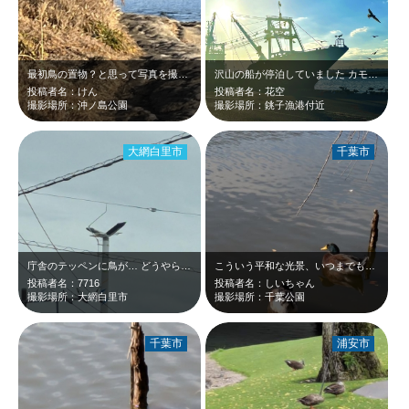
最初鳥の置物？と思って写真を撮ろうとしたら突然羽ばたいてびっくりしました
沢山の船が停泊していました カモメ、ウミネコ、サギ等海鳥が 飛び交っていま…
投稿者名：けん
投稿者名：花空
撮影場所：沖ノ島公園
撮影場所：銚子漁港付近
大網白里市
千葉市
庁舎のテッペンに鳥が… どうやら市の鳥、コウノトリのようです。
こういう平和な光景、いつまでも見ていられますね。
投稿者名：7716
投稿者名：しいちゃん
撮影場所：大網白里市
撮影場所：千葉公園
千葉市
浦安市