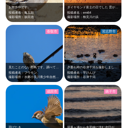
お散歩中です。
ダイヤモンド富士の日でした 雲が、かかってうましたが 日が落ちてくるとうっす…
投稿者名：亀五郎
投稿者名：emi64
撮影場所：坂田池
撮影場所：検見川の浜
香取市
習志野市
見たことのない野鳥です。調べてみたらチョウゲンボウのようです。この辺りに棲息し…
夕暮れ時の谷津干潟を撮影しました。鳥たちを撮る目的で訪問しましたが、水面に反射…
投稿者名：フウモン
投稿者名：芋けんぴ
撮影場所：水郷小見川青少年自然の家(香取市)
撮影場所：谷津干潟
成田市
銚子市
羽ばたき
屛風ヶ浦から水平線に沈む夕日がきれいに見えました。 どこに帰るのでしょうか、…