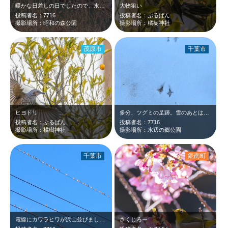
暖かな日差しの日でしたので、水辺の鳥たちもノンビリ過ごしています。
大物狙い
投稿者名：7716
投稿者名：ぶるばん
撮影場所：昭和の森公園
撮影場所：橘樹神社
茂原市
千葉市
ヒヨドリ
多分、ツグミの足跡。雪のあとは、こういう楽しみもありますね。
投稿者名：ぶるばん
投稿者名：7716
撮影場所：橘樹神社
撮影場所：水辺の郷公園
千葉市
鋸南町
電線にカワラヒワが沢山並びました。五線譜に♫のようで面白いです。
さくじろー