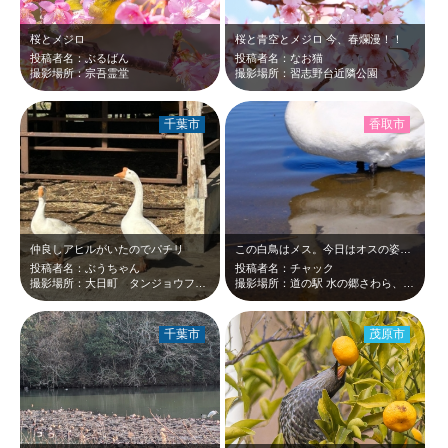
桜とメジロ
桜と青空とメジロ 今、春爛漫！！
投稿者名：ぶるばん
投稿者名：なお猫
撮影場所：宗吾霊堂
撮影場所：習志野台近隣公園
千葉市
香取市
仲良しアヒルがいたのでパチリ
この白鳥はメス。今日はオスの姿は見当たらず。地元の人の話では、毎年4月に6〜8…
投稿者名：ぶうちゃん
投稿者名：チャック
撮影場所：大日町 タンジョウファウム
撮影場所：道の駅 水の郷さわら、香取
千葉市
茂原市