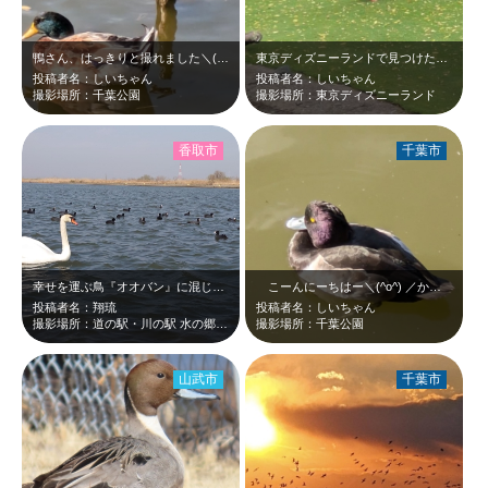
鴨さん、はっきりと撮れました＼(^o^) ／鳥さん見ていると癒されますね(^_…
東京ディズニーランドで見つけた仲の良いカモちゃんたち☆
投稿者名：しいちゃん
投稿者名：しいちゃん
撮影場所：千葉公園
撮影場所：東京ディズニーランド
香取市
千葉市
幸せを運ぶ鳥『オオバン』に混じって『白鳥』が。人馴れしているのか優雅にゆったり…
こーんにーちはー＼(^o^) ／かわいいですね☆2024年の紅葉の季節でのか…
投稿者名：翔琉
投稿者名：しいちゃん
撮影場所：道の駅・川の駅 水の郷さわら
撮影場所：千葉公園
山武市
千葉市