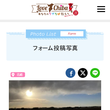
toggle
naviga
北総