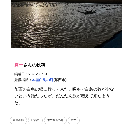
真一
さんの投稿
掲載日：2026/01/18
撮影場所：
本埜白鳥の郷
(印西市)
印西の白鳥の郷に行って来た。暖冬で白鳥の数が少な
いという話だったが、だんだん数が増えて来たよう
だ。
白鳥の郷
印西市
本埜白鳥の郷
本埜