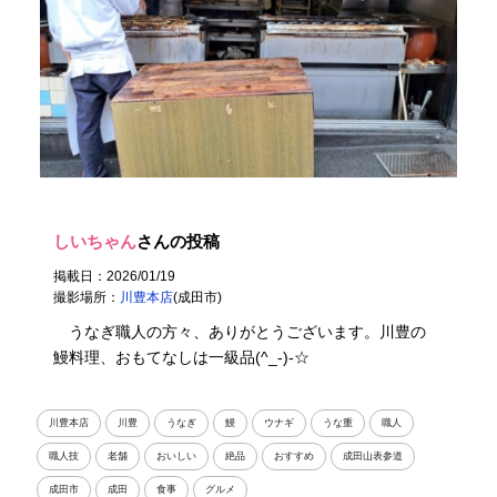
しいちゃん
さんの投稿
掲載日：2026/01/19
撮影場所：
川豊本店
(成田市)
うなぎ職人の方々、ありがとうございます。川豊の
鰻料理、おもてなしは一級品(^_-)-☆
川豊本店
川豊
うなぎ
鰻
ウナギ
うな重
職人
職人技
老舗
おいしい
絶品
おすすめ
成田山表参道
成田市
成田
食事
グルメ