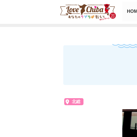
HO
北総