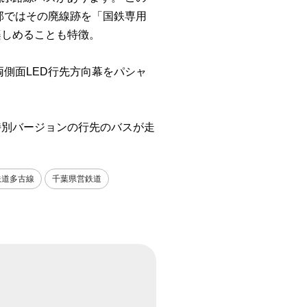
部ではその廃線跡を「国鉄専用
楽しめることも特徴。
側面LED行先方向幕をパシャ
特別バージョンの行先のバスが走
鉄道多古線
千葉県営鉄道