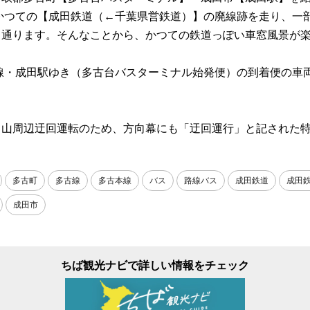
かつての【成田鉄道（←千葉県営鉄道）】の廃線跡を走り、一
も通ります。そんなことから、かつての鉄道っぽい車窓風景が
線・成田駅ゆき（多古台バスターミナル始発便）の到着便の車両
田山周辺迂回運転のため、方向幕にも「迂回運行」と記された
多古町
多古線
多古本線
バス
路線バス
成田鉄道
成田
成田市
ちば観光ナビで詳しい情報をチェック