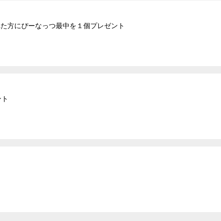
された方にぴーなっつ最中を１個プレゼント
ント