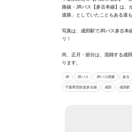
路線・JRバス【多古本線】は、
道路」としていたこともある道
写真は、成田駅でJRバス多古本
リ！
尚、正月・節分は、混雑する成
ります。
JR
JRバス
JRバス関東
多古
千葉県営鉄道多古線
成田
成田駅