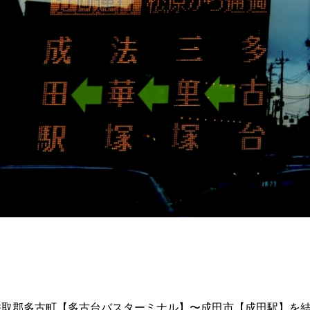
取郡多古町【多古台バスターミナル】〜成田市【成田駅】を結