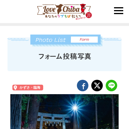
toggle
naviga
かずさ・臨海