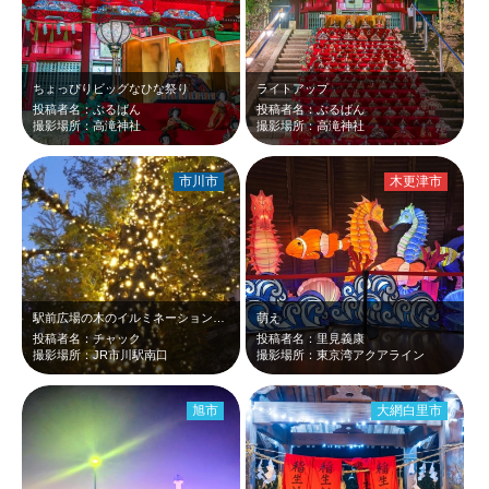
ちょっぴりビッグなひな祭り
ライトアップ
投稿者名：ぶるばん
投稿者名：ぶるばん
撮影場所：高滝神社
撮影場所：高滝神社
市川市
木更津市
駅前広場の木のイルミネーションが美しかった。
萌え
投稿者名：チャック
投稿者名：里見義康
撮影場所：JR市川駅南口
撮影場所：東京湾アクアライン
旭市
大網白里市