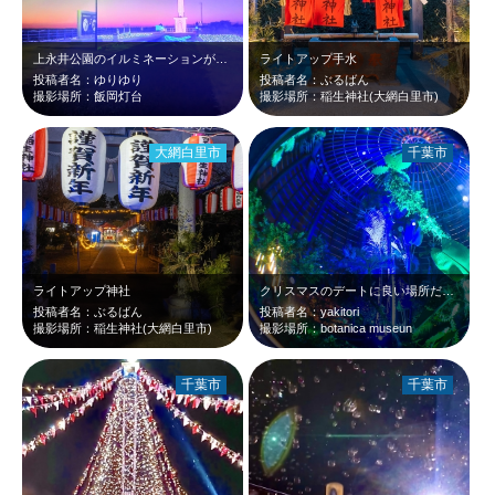
上永井公園のイルミネーションが見たくて行ってみたら、思いがけず飯岡灯台とキレイ…
ライトアップ手水
投稿者名：ゆりゆり
投稿者名：ぶるばん
撮影場所：飯岡灯台
撮影場所：稲生神社(大網白里市)
大網白里市
千葉市
ライトアップ神社
クリスマスのデートに良い場所だと思いました。botanica museun a…
投稿者名：ぶるばん
投稿者名：yakitori
撮影場所：稲生神社(大網白里市)
撮影場所：botanica museun
千葉市
千葉市