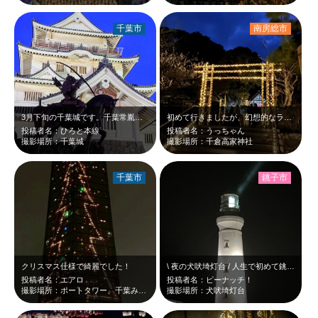
千葉市
南房総市
3月下旬の千葉城です。千葉常胤公の騎馬像と白くライトアップされた千葉城が、青い…
初めて行きましたが、幻想的なライトアップです。飾り付けには地元の中学生も参加さ…
投稿者名：ひろと本線
投稿者名：うっちゃん
撮影場所：千葉城
撮影場所：千倉高家神社
千葉市
銚子市
クリスマス仕様で綺麗でした！
\ 夜の犬吠埼灯台 / 人生で初めて銚子市へ旅行に行って来ました！ …
投稿者名：エアロ
投稿者名：ピーナッチ！
撮影場所：ポートタワー、千葉みなと
撮影場所：犬吠埼灯台