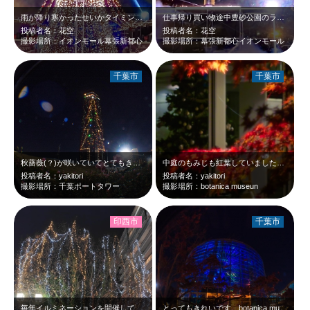
雨が降り寒かったせいかタイミングか この日のこの時間少し空いていました ラ…
仕事帰り買い物途中豊砂公園のライトアップに惹かれ、雨降りでしたが立ち寄りました…
投稿者名：花空
投稿者名：花空
撮影場所：イオンモール幕張新都心
撮影場所：幕張新都心イオンモール
千葉市
千葉市
秋薔薇(？)が咲いていてとてもきれいでしたよ。この後、冷え切った体を、大蔵の最…
中庭のもみじも紅葉していました。botanica museun at 18:…
投稿者名：yakitori
投稿者名：yakitori
撮影場所：千葉ポートタワー
撮影場所：botanica museun
印西市
千葉市
毎年イルミネーションを開催してくれています とても幸せな気分になります
とってもきれいです。botanica museun at 18:25 Dec,…