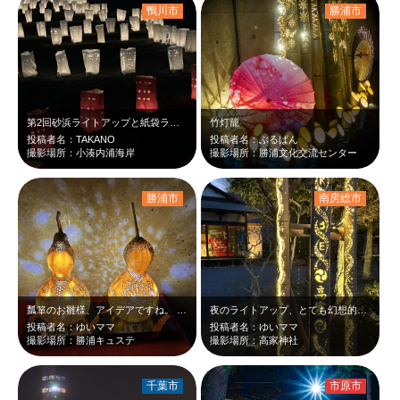
鴨川市
勝浦市
第2回砂浜ライトアップと紙袋ランタン ～房総半島から日本全国にエールを届けよう…
竹灯籠
投稿者名：TAKANO
投稿者名：ぶるばん
撮影場所：小湊内浦海岸
撮影場所：勝浦文化交流センター
勝浦市
南房総市
瓢箪のお雛様、アイデアですね。 ライトアップも素敵です。
夜のライトアップ、とても幻想的でステキでした💓
投稿者名：ゆいママ
投稿者名：ゆいママ
撮影場所：勝浦キュステ
撮影場所：高家神社
千葉市
市原市