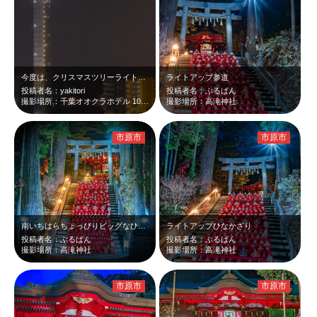
今度は、クリスマスツリーライトアップで撮影したいです。port tower a…
ライトアップ参道
投稿者名：yakitori
投稿者名：ぶるばん
撮影場所：千葉オオクラホテル 10Fエレベータホール
撮影場所：高滝神社
市原市
市原市
南いちはらちょっぴりビッグなひな祭り
ライトアップひなかざり
投稿者名：ぶるばん
投稿者名：ぶるばん
撮影場所：高滝神社
撮影場所：高滝神社
市原市
市原市