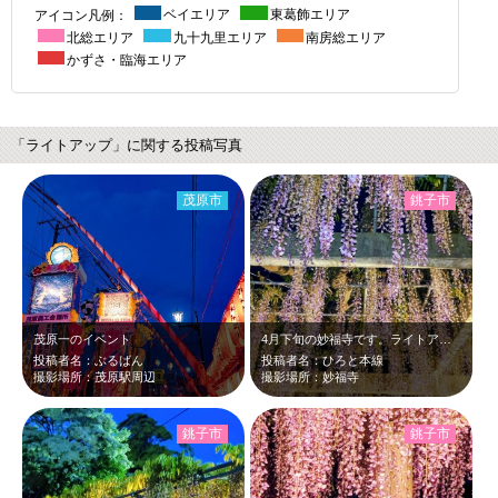
アイコン凡例：
ベイエリア
東葛飾エリア
北総エリア
九十九里エリア
南房総エリア
かずさ・臨海エリア
「ライトアップ」に関する投稿写真
茂原市
銚子市
茂原一のイベント
4月下旬の妙福寺です。ライトアップされた淡い紫の藤の花が、幻想的だったので、ロ…
投稿者名：ぶるばん
投稿者名：ひろと本線
撮影場所：茂原駅周辺
撮影場所：妙福寺
銚子市
銚子市