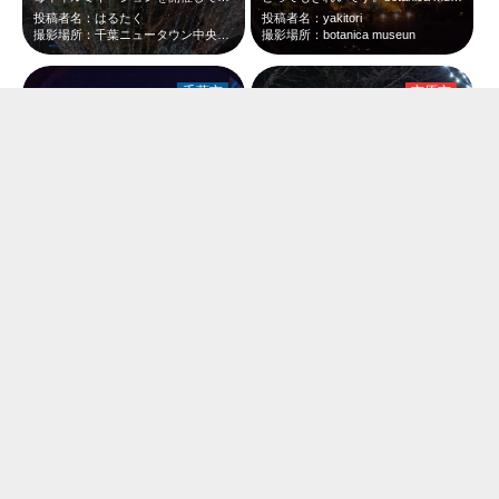
投稿者名：はるたく
投稿者名：yakitori
撮影場所：千葉ニュータウン中央駅前
撮影場所：botanica museun
千葉市
市原市
中庭からの全景です。botanica museun at 18:17 Dec,…
冬の夜、森の中に広がる光の世界。 ベンチに座って、ただ眺めていたくなる静かな…
投稿者名：yakitori
投稿者名：dai_smile2525
撮影場所：botanica museun
撮影場所：月崎駅
千葉市
千葉市
奇妙な植物に見えます。botanica museun at 18:12 Dec…
色彩豊かなライトアップでした。botanica museun at 18:06…
投稿者名：yakitori
投稿者名：yakitori