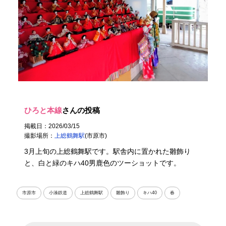
ひろと本線
さんの投稿
掲載日：2026/03/15
撮影場所：
上総鶴舞駅
(市原市)
3月上旬の上総鶴舞駅です。駅舎内に置かれた雛飾り
と、白と緑のキハ40男鹿色のツーショットです。
市原市
小湊鉄道
上総鶴舞駅
雛飾り
キハ40
春