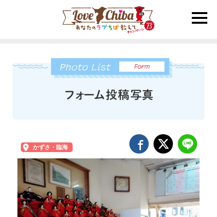
toggle
naviga
かずさ・臨海