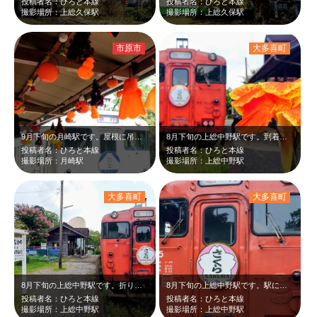
投稿者名：ひろと本線
投稿者名：ひろと本線
撮影場所：上総久保駅
撮影場所：上総久保駅
市原市
大多喜町
9月下旬の月崎駅です。屋根に吊るされたカラフルなハロウィン飾りと、ホームに入線…
8月下旬の上総中野駅です。到着した急行キハ40首都圏色の前にカンナが咲いていま…
投稿者名：ひろと本線
投稿者名：ひろと本線
撮影場所：月崎駅
撮影場所：上総中野駅
大多喜町
大多喜町
8月下旬の上総中野駅です。折り返し五井駅行きの急行キハ40と駅名板を一緒に撮り…
8月下旬の上総中野駅です。駅に到着した急行キハ40首都圏色はまだヘッドライトが…
投稿者名：ひろと本線
投稿者名：ひろと本線
撮影場所：上総中野駅
撮影場所：上総中野駅