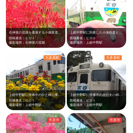
石神菜の花畑を通過する小湊鉄道と彼岸花のツーショットを撮りました♡白と緑の東北…
上総中野駅に到着した小湊鉄道と、ちーばくんのツーショットです♡小湊鉄道は白と緑…
投稿者名：ヒロト
投稿者名：ヒロト
撮影場所：石神菜の花畑
撮影場所：上総中野駅
大多喜町
大多喜町
上総中野駅に停車中の白と緑の東北色の急行キハ40と黄色いマリーゴールドのツーシ…
上総中野駅に停車中の急行キハ40を撮りました。東北色と呼ばれる白と緑の車両に宗…
投稿者名：ヒロト
投稿者名：ヒロト
撮影場所：上総中野駅
撮影場所：上総中野駅
市原市
市原市