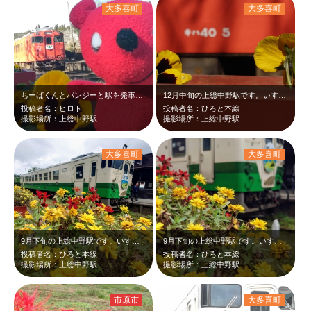
大多喜町
大多喜町
ちーばくんとパンジーと駅を発車した急行キハ40のスリーショットを撮りました♡
12月中旬の上総中野駅です。いすみ鉄道のホームに綺麗なパンジーが咲いていました…
投稿者名：ヒロト
投稿者名：ひろと本線
撮影場所：上総中野駅
撮影場所：上総中野駅
大多喜町
大多喜町
9月下旬の上総中野駅です。いすみ鉄道のホームに綺麗なマリーゴールドが咲いていた…
9月下旬の上総中野駅です。いすみ鉄道のホームにマリーゴールドが咲いていたので、…
投稿者名：ひろと本線
投稿者名：ひろと本線
撮影場所：上総中野駅
撮影場所：上総中野駅
市原市
大多喜町