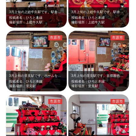
3月上旬の上総牛久駅です。駅舎の改札の前に雛人形が飾られていました。奥に白と緑…
3月上旬の上総牛久駅です。駅舎の改札の前に雛人形が飾られていました。3番線に白…
投稿者名：ひろと本線
投稿者名：ひろと本線
撮影場所：上総牛久駅
撮影場所：上総牛久駅
市原市
市原市
3月上旬の里見駅です。ホームを発車したキハ40首都圏と駅舎内に飾られた雛人形の…
3月上旬の里見駅です。首都圏色と言われるキハ40が入線し、ホームに停車したので…
投稿者名：ひろと本線
投稿者名：ひろと本線
撮影場所：里見駅
撮影場所：里見駅
市原市
市原市