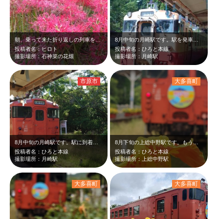
朝、乗って来た折り返しの列車を石神菜の花畑で、赤い彼岸花とキハ40首都圏色のツ…
8月中旬の月崎駅です。駅を発車したキハ40と風鈴のツーショットを撮りました。小…
投稿者名：ヒロト
投稿者名：ひろと本線
撮影場所：石神菜の花畑
撮影場所：月崎駅
市原市
大多喜町
8月中旬の月崎駅です。駅に到着するキハ40首都圏と風鈴のツーショットを撮りまし…
8月下旬の上総中野駅です。もうすぐ9月と言うのにまだあやめが咲いていました。黄…
投稿者名：ひろと本線
投稿者名：ひろと本線
撮影場所：月崎駅
撮影場所：上総中野駅
大多喜町
大多喜町