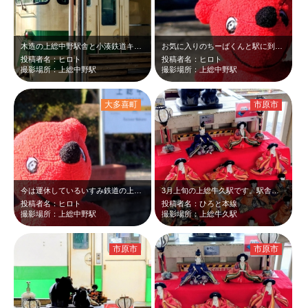
木造の上総中野駅舎と小湊鉄道キハ40のツーショットは、昭和レトロな感じがします♡
お気に入りのちーばくんと駅に到着する小湊鉄道キハ40のツーショットです♡
投稿者名：ヒロト
投稿者名：ヒロト
撮影場所：上総中野駅
撮影場所：上総中野駅
大多喜町
市原市
今は運休しているいすみ鉄道の上総中野駅の駅名看板とちーばくんのツーショットです♡
3月上旬の上総牛久駅です。駅舎の改札前に雛人形が飾られたいたので、奥に停車して…
投稿者名：ヒロト
投稿者名：ひろと本線
撮影場所：上総中野駅
撮影場所：上総牛久駅
市原市
市原市