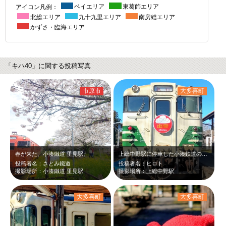
アイコン凡例：
ベイエリア
東葛飾エリア
北総エリア
九十九里エリア
南房総エリア
かずさ・臨海エリア
「キハ40」に関する投稿写真
市原市
大多喜町
春が来た、小湊鐵道 里見駅。
上総中野駅に停車した小湊鉄道の快速キハ40です。赤い出雲のヘッドマークがついて…
投稿者名：さとみ鐵道
投稿者名：ヒロト
撮影場所：小湊鐵道 里見駅
撮影場所：上総中野駅
大多喜町
大多喜町