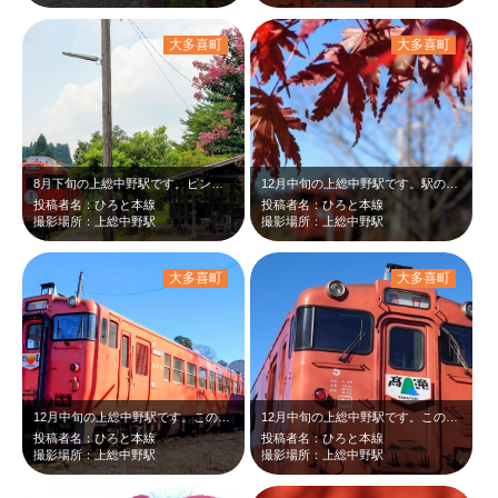
大多喜町
大多喜町
8月下旬の上総中野駅です。ピンクのさるすべりが綺麗だったので到着する急行キハ4…
12月中旬の上総中野駅です。駅の周りにはまだ赤く紅葉したモミジが残っていたので…
投稿者名：ひろと本線
投稿者名：ひろと本線
撮影場所：上総中野駅
撮影場所：上総中野駅
大多喜町
大多喜町
12月中旬の上総中野駅です。この日は急行キハ40運行の最終日で、五井行きに鶴峰…
12月中旬の上総中野駅です。この日は急行キハ40が運行する最終日で、高滝のヘッ…
投稿者名：ひろと本線
投稿者名：ひろと本線
撮影場所：上総中野駅
撮影場所：上総中野駅