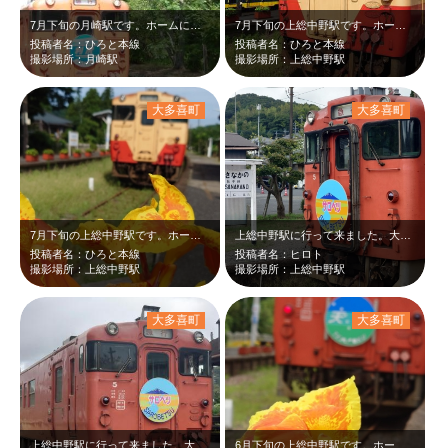
7月下旬の月崎駅です。ホームに到着する急行キハ40と風鈴のツーショットです。7…
7月下旬の上総中野駅です。ホームに停車している小湊鉄道のキハ40といすみ鉄道の…
投稿者名：ひろと本線
投稿者名：ひろと本線
撮影場所：月崎駅
撮影場所：上総中野駅
大多喜町
大多喜町
7月下旬の上総中野駅です。ホームに到着したキハ40とあやめのツーショットです。…
上総中野駅に行って来ました。大きなサロベツのヘッドマークを付けた五井行き急行2…
投稿者名：ひろと本線
投稿者名：ヒロト
撮影場所：上総中野駅
撮影場所：上総中野駅
大多喜町
大多喜町
上総中野駅に行って来ました。大きなサロベツのヘッドマークを付けた急行キハ40が…
6月下旬の上総中野駅です。ホームに停車している天北のヘッドマークを付けた急行キ…