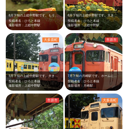
8月下旬の上総中野駅です。もうすぐ9月と言うのにまだあやめが咲いていました。オ…
8月下旬の上総中野駅です。大きなサロベツのヘッドマークを付けた小湊鉄道の急行キ…
投稿者名：ひろと本線
投稿者名：ひろと本線
撮影場所：上総中野駅
撮影場所：上総中野駅
大多喜町
市原市
8月下旬の上総中野駅です。大きなサロベツのヘッドマークの小湊鉄道の急行キハ40…
7月下旬の月崎駅です。ホームに到着する急行キハ40と風鈴のツーショットです。大…
投稿者名：ひろと本線
投稿者名：ひろと本線
撮影場所：上総中野駅
撮影場所：月崎駅
市原市
大多喜町