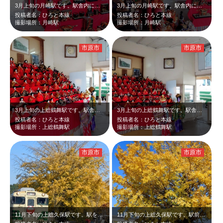
3月上旬の月崎駅です。駅舎内に飾られた雛飾りと、白と緑のキハ40男鹿色をアップ…
3月上旬の月崎駅です。駅舎内に飾られた雛飾りと、白と緑のキハ40男鹿色のツーシ…
投稿者名：ひろと本線
投稿者名：ひろと本線
撮影場所：月崎駅
撮影場所：月崎駅
市原市
市原市
3月上旬の上総鶴舞駅です。駅舎内に置かれた雛飾りと、白と緑のキハ40男鹿色のツ…
3月上旬の上総鶴舞駅です。駅舎内に置かれた雛飾りと、白と緑のキハ40男鹿色を一…
投稿者名：ひろと本線
投稿者名：ひろと本線
撮影場所：上総鶴舞駅
撮影場所：上総鶴舞駅
市原市
市原市
11月下旬の上総久保駅です。駅を出発した急行キハ40男鹿色と黄葉したイチョウの…
11月下旬の上総久保駅です。駅前のイチョウの黄葉が見事だったので、列車を待って…