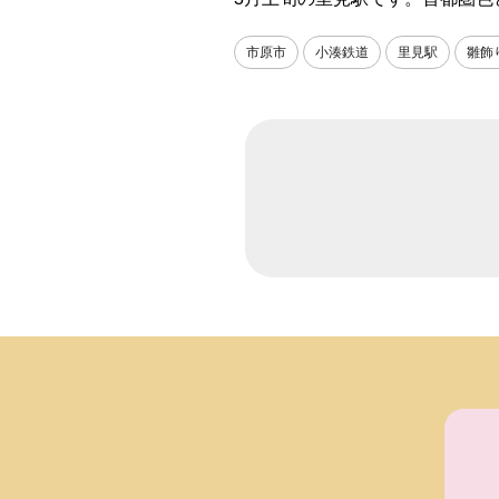
市原市
小湊鉄道
里見駅
雛飾