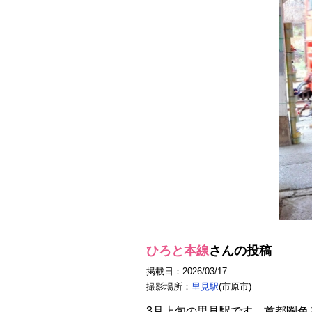
ひろと本線
さんの投稿
掲載日：2026/03/17
撮影場所：
里見駅
(市原市)
3月上旬の里見駅です。首都圏色