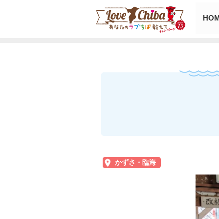
HO
かずさ・臨海