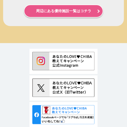
周辺にある優待施設一覧はコチラ