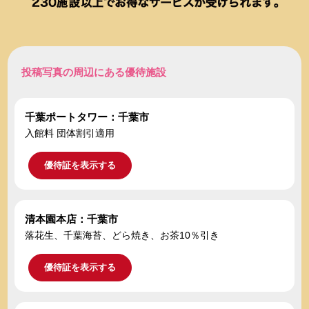
投稿写真の周辺にある優待施設
千葉ポートタワー：千葉市
入館料 団体割引適用
優待証を表示する
清本園本店：千葉市
落花生、千葉海苔、どら焼き、お茶10％引き
優待証を表示する