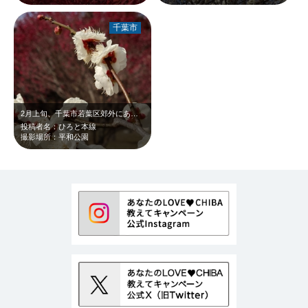
千葉市
2月上旬、千葉市若葉区郊外にある平和公園です。桜が有名ですが、梅が咲いていまし…
投稿者名：ひろと本線
撮影場所：平和公園