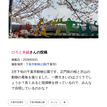
ひろと本線
さんの投稿
掲載日：2026/03/31
撮影場所：
千葉市動物公園
(千葉市)
3月下旬の千葉市動物公園です。正門前の桜と沢山の
動物の看板を撮りました。一際大きいのはゴリラでし
ょうか？良くみると指揮棒を持っているので、みんな
で合唱しているのかな？
千葉市若葉区
千葉市動物公園
さくら
春