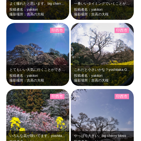
よく撮れたと思います。big cherry blossams at 10:05…
一番いいタイミングでいくことができたみたいです。big cherry blos…
投稿者名：yakitori
投稿者名：yakitori
撮影場所：吉高の大桜
撮影場所：吉高の大桜
印西市
印西市
とてもいい天気に行くことができました。big cherry blossams …
これだと小さいかな？yoshitaka GRD 1st Mar,30 2026
投稿者名：yakitori
投稿者名：yakitori
撮影場所：吉高の大桜
撮影場所：吉高の大桜
印西市
印西市
いろんな花が咲いてます。yoshitaka at 11:20 Mar,30 2…
やっぱり大きい。big cherry blossams at 11:07 20…