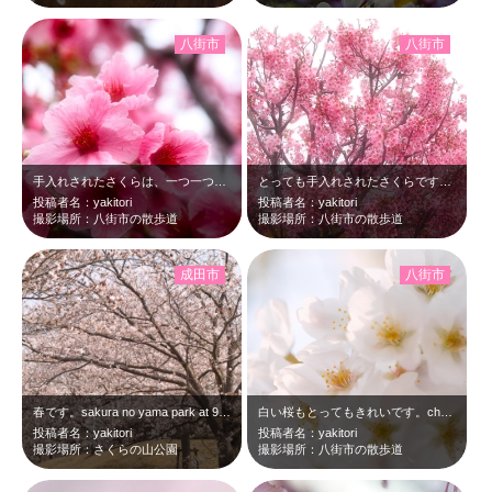
八街市
八街市
手入れされたさくらは、一つ一つもきれいです。cherry blossams a…
とっても手入れされたさくらです。cherry blossams 8:33 Ma…
投稿者名：yakitori
投稿者名：yakitori
撮影場所：八街市の散歩道
撮影場所：八街市の散歩道
成田市
八街市
春です。sakura no yama park at 9:58 Mar,29 …
白い桜もとってもきれいです。cherry blossam at 7:06 Ma…
投稿者名：yakitori
投稿者名：yakitori
撮影場所：さくらの山公園
撮影場所：八街市の散歩道