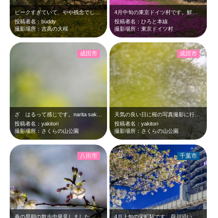
ピークすぎていて、やや残念でした。big cherry blossams at…
4月中旬の東京ドイツ村です。鮮やかなピンク色の芝桜が見頃て綺麗でした。まだ桜が…
投稿者名：buddy
投稿者名：ひろと本線
撮影場所：吉高の大桜
撮影場所：東京ドイツ村
成田市
成田市
ざ はるって感じです。narita sakura no yama park a…
天気の良い日に桜の写真撮影に行きました。narita sakura no ya…
投稿者名：yakitori
投稿者名：yakitori
撮影場所：さくらの山公園
撮影場所：さくらの山公園
八街市
千葉市
春の早朝の散歩中発見しました。cherry blossam at 7:43 M…
4月上旬の栄町駅です。葭川沿いの桜とモノレールのツーショットです。青さの残る夜…