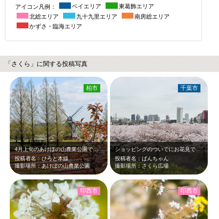
アイコン凡例：
ベイエリア
東葛飾エリア
北総エリア
九十九里エリア
南房総エリア
かずさ・臨海エリア
「さくら」に関する投稿写真
柏市
千葉市
4月上旬のあけぼの山農業公園です。小高い丘の上から見たチューリップ畑です。まだ…
ショッピングのついでにお花見で癒されます。
投稿者名：ひろと本線
投稿者名：ぱんちゃん
撮影場所：あけぼの山農業公園
撮影場所：さくら広場
印西市
印西市