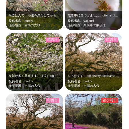
筍ごはんで、小腹を満たしてから、もう一回りしました。big cherry bl…
散歩中に見つけました。cherry blossam at 8:16 Mar.2…
投稿者名：buddy
投稿者名：yakitori
撮影場所：吉高の大桜
撮影場所：八街市の散歩道
印西市
印西市
煮鶏が多く見えます。（泣）big cherry blossams at 10:…
りっぱです。big cherry blossams at 10:15 Apr,…
投稿者名：buddy
投稿者名：buddy
撮影場所：吉高の大桜
撮影場所：吉高の大桜
印西市
袖ケ浦市