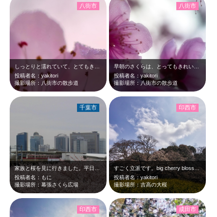
八街市
八街市
しっとりと濡れていて、とてもきれいです。cherry blossam at 5…
早朝のさくらは、とってもきれいですよ。cherry blossam at 5:…
投稿者名：yakitori
投稿者名：yakitori
撮影場所：八街市の散歩道
撮影場所：八街市の散歩道
千葉市
印西市
家族と桜を見に行きました。平日と土日それぞれ開園・閉園時間があるので注意した方…
すごく立派です。big cherry blossams at 11:01 Ma…
投稿者名：もに
投稿者名：yakitori
撮影場所：幕張さくら広場
撮影場所：吉高の大桜
印西市
成田市