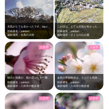
天気がとても良かったです。big cherry blossams at 10:…
この日は、とても天気が良かったです。でも駐車場は大混雑...sakura no…
投稿者名：yakitori
投稿者名：yakitori
撮影場所：吉高の大桜
撮影場所：さくらの山公園
八街市
八街市
朝日と朝露が、桜の花びらを一層際立たせています。早朝の一瞬です。cherry …
金色の早朝散歩は、とっても気持ちがいいです。cherry blossam at…
投稿者名：yakitori
投稿者名：yakitori
撮影場所：八街市の散歩道
撮影場所：八街市の散歩道
八街市
八街市