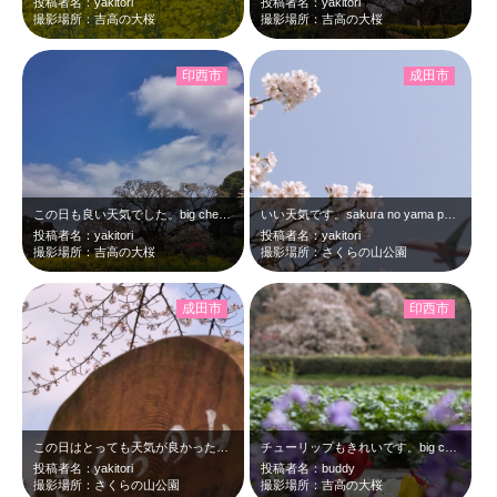
投稿者名：yakitori
投稿者名：yakitori
撮影場所：吉高の大桜
撮影場所：吉高の大桜
印西市
成田市
この日も良い天気でした。big cherry blossams at 11:0…
いい天気です。sakura no yama park at 11:05 Mar…
投稿者名：yakitori
投稿者名：yakitori
撮影場所：吉高の大桜
撮影場所：さくらの山公園
成田市
印西市
この日はとっても天気が良かったです。sakura no yama park a…
チューリップもきれいです。big cherry blossams at 10:…
投稿者名：yakitori
投稿者名：buddy
撮影場所：さくらの山公園
撮影場所：吉高の大桜