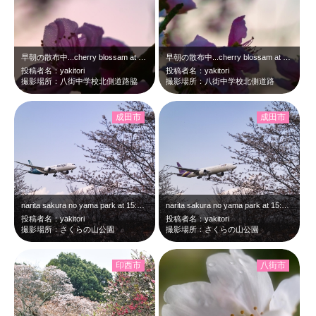
早朝の散布中...cherry blossam at 5:15 Mar,29 …
早朝の散布中...cherry blossam at 5:14 Mar,29 …
投稿者名：yakitori
投稿者名：yakitori
撮影場所：八街中学校北側道路脇
撮影場所：八街中学校北側道路
成田市
成田市
narita sakura no yama park at 15:54 Mar…
narita sakura no yama park at 15:52 Mar…
投稿者名：yakitori
投稿者名：yakitori
撮影場所：さくらの山公園
撮影場所：さくらの山公園
印西市
八街市