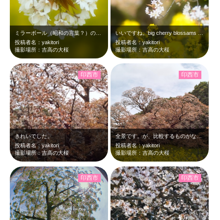
ミラーボール（昭和の言葉？）のような咲き方です。big cherry blos…
いいですね。big cherry blossams at 9:57 Apr,5…
投稿者名：yakitori
投稿者名：yakitori
撮影場所：吉高の大桜
撮影場所：吉高の大桜
印西市
印西市
きれいでした。
全景です。が、比較するものがないので、大きさ感が今ひとつ掴めませんね。big …
投稿者名：yakitori
投稿者名：yakitori
撮影場所：吉高の大桜
撮影場所：吉高の大桜
印西市
印西市