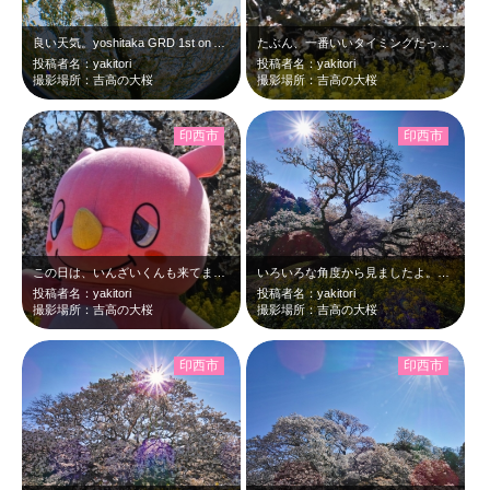
良い天気。yoshitaka GRD 1st on Apr,5 2026
たぶん、一番いいタイミングだったと思います。big cherry blossa…
投稿者名：yakitori
投稿者名：yakitori
撮影場所：吉高の大桜
撮影場所：吉高の大桜
印西市
印西市
この日は、いんざいくんも来てました。big cherry blossams a…
いろいろな角度から見ましたよ。big cherry blossams at 1…
投稿者名：yakitori
投稿者名：yakitori
撮影場所：吉高の大桜
撮影場所：吉高の大桜
印西市
印西市