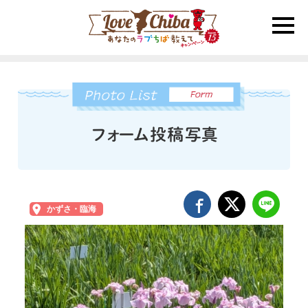
toggle
naviga
かずさ・臨海