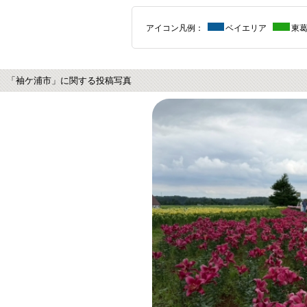
アイコン凡例：
ベイエリア
東
「袖ケ浦市」に関する投稿写真