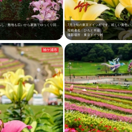
百合も綺麗で、動物にも会える！車で回れるし、敷地も広いから家族でゆっくり回るの…
投稿者名：ひろと本線
撮影場所：東京ドイツ村
袖ケ浦市