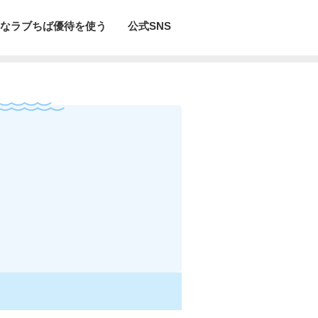
なラブちば優待を使う
公式SNS