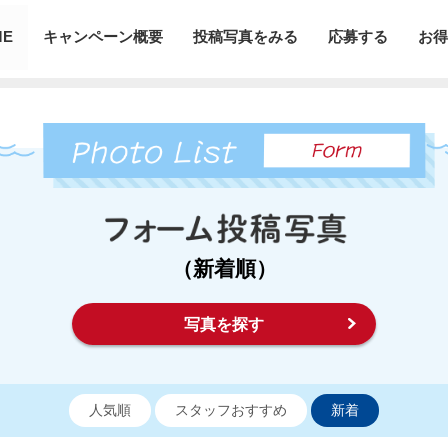
ME
キャンペーン概要
投稿写真をみる
応募する
お得
（新着順）
写真を探す
人気順
スタッフおすすめ
新着