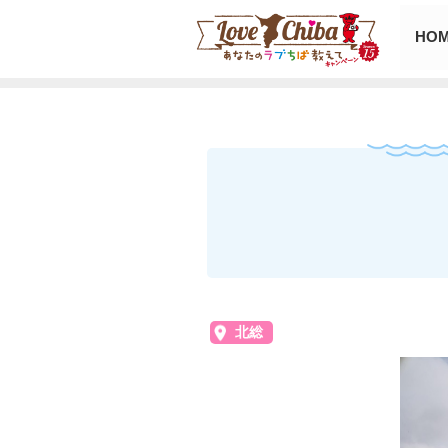
HO
北総