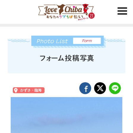
toggle
naviga
かずさ・臨海