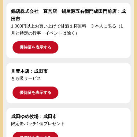
鍋店株式会社 直営店 鍋屋源五右衛門成田門前店：成
田市
1,000円以上お買い上げで甘酒１杯無料 ※本人に限る（1
月と特定の行事・イベントは除く）
優待証を表示する
川豊本店：成田市
きも吸サービス
優待証を表示する
成田ゆめ牧場：成田市
限定缶バッチ1個プレゼント