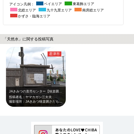
アイコン凡例：
ベイエリア
東葛飾エリア
北総エリア
九十九里エリア
南房総エリア
かずさ・臨海エリア
「天然水」に関する投稿写真
君津市
JAきみつの直売センター【味楽囲】の駐車場にある、地元の技術《上総掘り》で掘ら…
投稿者名：ヤマカガシ三太夫
撮影場所：JAきみつ味楽囲さだもと店