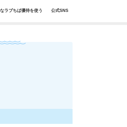
なラブちば優待を使う
公式SNS