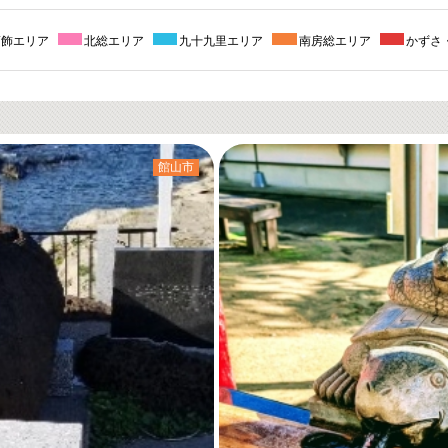
葛飾エリア
北総エリア
九十九里エリア
南房総エリア
かずさ
館山市