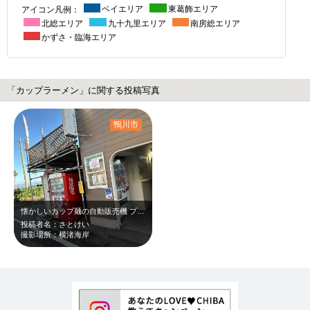
アイコン凡例：
ベイエリア
東葛飾エリア
北総エリア
九十九里エリア
南房総エリア
かずさ・臨海エリア
「カップラーメン」に関する投稿写真
鴨川市
懐かしいカップ麺の自動販売機 プールの帰りに、なぜか食べたくなる自販機のカッ…
投稿者名：さとけい
撮影場所：横渚海岸