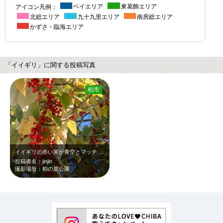
アイコン凡例：
ベイエリア
東葛飾エリア
北総エリア
九十九里エリア
南房総エリア
かずさ・臨海エリア
「イイギリ」に関する投稿写真
柏市
イイギリの赤い実が青空とマッチ 遠くからでも良くわかります
投稿者名：jinjin
撮影場所：柏の葉公園