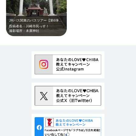
JRバス関東のバスツアー【第6弾！山城ガールむつみ隊長と行く千葉の山城ツアー】…
投稿者名：川崎市民っす！
撮影場所：末廣神社