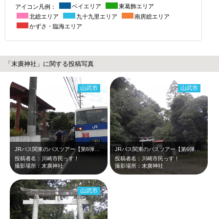
アイコン凡例：
ベイエリア
東葛飾エリア
北総エリア
九十九里エリア
南房総エリア
かずさ・臨海エリア
「末廣神社」に関する投稿写真
山武市
山武市
JRバス関東のバスツアー【第6弾！山城ガールむつみ隊長と行く千葉の山城ツアー】…
JRバス関東のバスツアー【第6弾！山城ガールむつみ隊長と行く千葉の山城ツアー】…
投稿者名：川崎市民っす！
投稿者名：川崎市民っす！
撮影場所：末廣神社
撮影場所：末廣神社
山武市