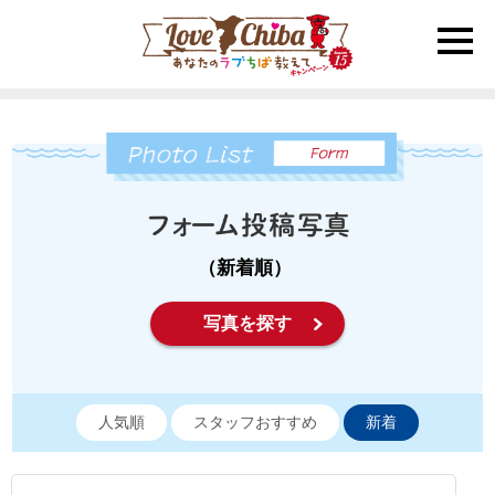
toggle
naviga
（新着順）
写真を探す
人気順
スタッフおすすめ
新着