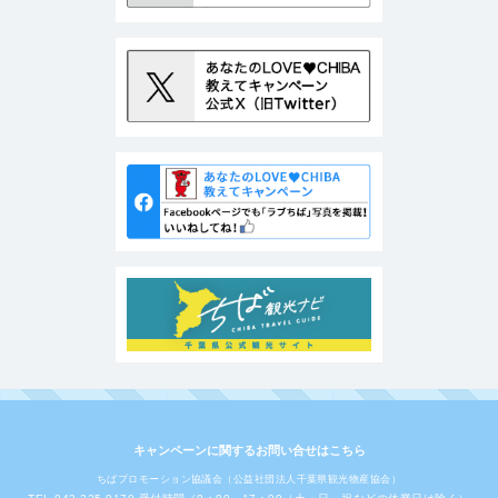
キャンペーンに関するお問い合せはこちら
ちばプロモーション協議会（公益社団法人千葉県観光物産協会）