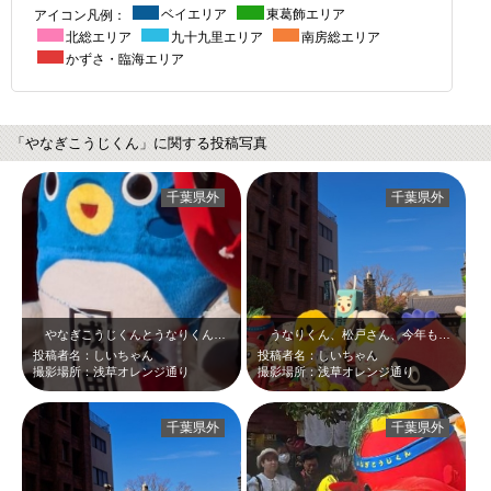
アイコン凡例：
ベイエリア
東葛飾エリア
北総エリア
九十九里エリア
南房総エリア
かずさ・臨海エリア
「やなぎこうじくん」に関する投稿写真
千葉県外
千葉県外
やなぎこうじくんとうなりくん。やなぎこうじくん、赤いからうなりくんの青が対称…
うなりくん、松戸さん、今年も来てくれるんだよね？一緒にクリスマス過ごせるんだ…
投稿者名：しいちゃん
投稿者名：しいちゃん
撮影場所：浅草オレンジ通り
撮影場所：浅草オレンジ通り
千葉県外
千葉県外