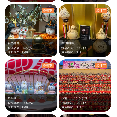
勝浦市
勝浦市
夜の雛飾り
瓢箪雛飾り
投稿者名：ぶるばん
投稿者名：ぶるばん
撮影場所：勝浦
撮影場所：勝浦
勝浦市
勝浦市
雛飾り
勝浦ビッグひなまつり
投稿者名：ぶるばん
投稿者名：ぶるばん
撮影場所：勝浦
撮影場所：勝浦市