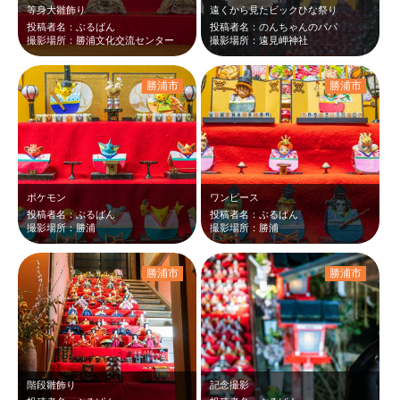
等身大雛飾り
遠くから見たビックひな祭り
投稿者名：ぶるばん
投稿者名：のんちゃんのパパ
撮影場所：勝浦文化交流センター
撮影場所：遠見岬神社
勝浦市
勝浦市
ポケモン
ワンピース
投稿者名：ぶるばん
投稿者名：ぶるばん
撮影場所：勝浦
撮影場所：勝浦
勝浦市
勝浦市
階段雛飾り
記念撮影