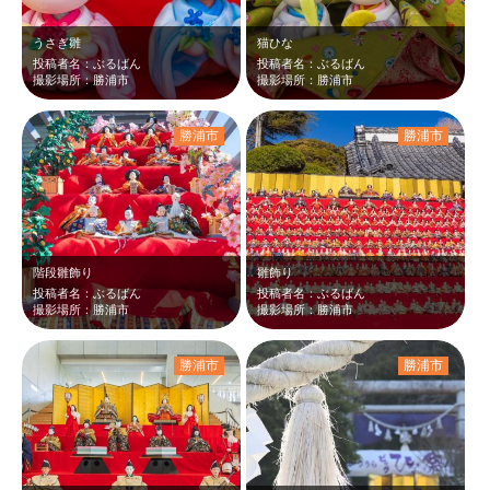
うさぎ雛
猫ひな
投稿者名：ぶるばん
投稿者名：ぶるばん
撮影場所：勝浦市
撮影場所：勝浦市
勝浦市
勝浦市
階段雛飾り
雛飾り
投稿者名：ぶるばん
投稿者名：ぶるばん
撮影場所：勝浦市
撮影場所：勝浦市
勝浦市
勝浦市