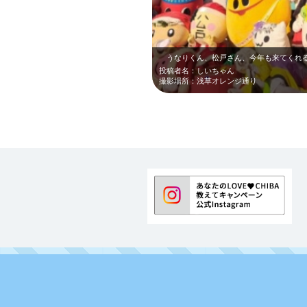
投稿者名：しいちゃん
撮影場所：浅草オレンジ通り