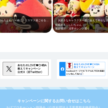
うなりくん、松戸さん、今年も来てくれるんだよね？一緒にクリスマス過ごせるんだ…
大好きなキャラクター達に会えて幸せな浅草
投稿者名：しいちゃん
撮影場所：浅草オレンジ通り
キャンペーンに関するお問い合せはこちら
ちばプロモーション協議会（公益社団法人千葉県観光物産協会）