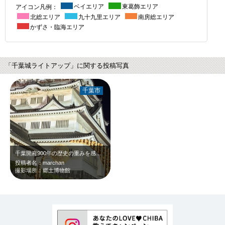
アイコン凡例：
ベイエリア
東葛飾エリア
北総エリア
九十九里エリア
南房総エリア
かずさ・臨海エリア
「千葉城ライトアップ」に関する投稿写真
千葉市
千葉開府900年の歴史の重みを感じる圧倒的に美しいライトアップでした。
投稿者名：marchan
撮影場所：郷土博物館