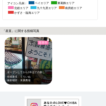
アイコン凡例：
ベイエリア
東葛飾エリア
北総エリア
九十九里エリア
南房総エリア
かずさ・臨海エリア
「産直」に関する投稿写真
富里市
オープンしてから1年ほどの新しい施設ですが、 雨のせいかすいていました。 …
投稿者名：くろいぬ
撮影場所：末廣農場