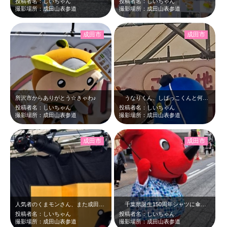
投稿者名：しいちゃん
投稿者名：しいちゃん
撮影場所：成田山表参道
撮影場所：成田山表参道
成田市
成田市
所沢市からありがとう☆きゃわ♪
うなりくん、しばっこくんと何かお話してるのかな？後ろにカブッキーと前にチーバ…
投稿者名：しいちゃん
投稿者名：しいちゃん
撮影場所：成田山表参道
撮影場所：成田山表参道
成田市
成田市
人気者のくまモンさん、また成田へお越しくまさい。待っているモン(^_-)-☆
千葉県誕生150周年シャツに傘を持ちお足を揃えてポースするチーバくん！！かわ…
投稿者名：しいちゃん
投稿者名：しいちゃん
撮影場所：成田山表参道
撮影場所：成田山表参道