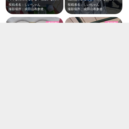
投稿者名：しいちゃん
投稿者名：しいちゃん
撮影場所：成田山表参道
撮影場所：成田山表参道
成田市
成田市
宮崎県日南市と千葉県成田市のコラボです(^_-)-☆
成田山新勝寺のすぐ傍のステージを見ていました。癒されるイベント ☆千葉県のキ…
投稿者名：しいちゃん
投稿者名：しいちゃん
撮影場所：成田山表参道
撮影場所：成田山新勝寺近辺
成田市
成田市
とっちーかわいい❤
きみぴょん、ファンサービス最高＼(^o^) ／あれ？松戸さん？？しばっこくん…
投稿者名：しいちゃん
投稿者名：しいちゃん