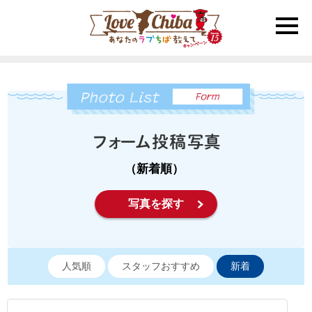
toggle
naviga
（新着順）
写真を探す
人気順
スタッフおすすめ
新着