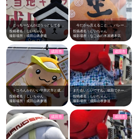
とっちーなんかぼうっとしてる☆ちょうどぴったりお隣にいるうなりくんは相変わら…
今だから言えること…。パレード待ちでこれ、食べていました☆猛暑の中だったため…
投稿者名：しいちゃん
投稿者名：しいちゃん
撮影場所：成田山表参道
撮影場所：なごみの米屋總本店
成田市
成田市
トコろんかわいい💛所沢市と成田市のコラボ☆こういうの大好き！！イベントを通し…
また会いたいですね。成田でチーバくん！！新衣装と傘でキラリとキメています☆
投稿者名：しいちゃん
投稿者名：しいちゃん
撮影場所：成田山表参道
撮影場所：成田山表参道
成田市
成田市