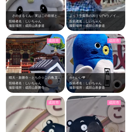
さのまるくん、実はこの前彼と会ったのです。かわいい！！お写真は成田で会った時…
よっ！千葉県の誇り＼(^o^) ／イケメンすぎるぞチーバくん☆
投稿者名：しいちゃん
投稿者名：しいちゃん
撮影場所：成田山表参道
撮影場所：成田山表参道
成田市
成田市
晴天・新勝寺・とち介☆この角度から撮ったとち介、めっちゃかわいい☆
かわいい💙
投稿者名：しいちゃん
投稿者名：しいちゃん
撮影場所：成田山新勝寺
撮影場所：成田山表参道
成田市
成田市