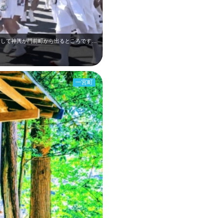
一宮町の玉前神社秋季大祭で、釣が崎を目指して神輿が門前町から出るところです。 …
一宮町