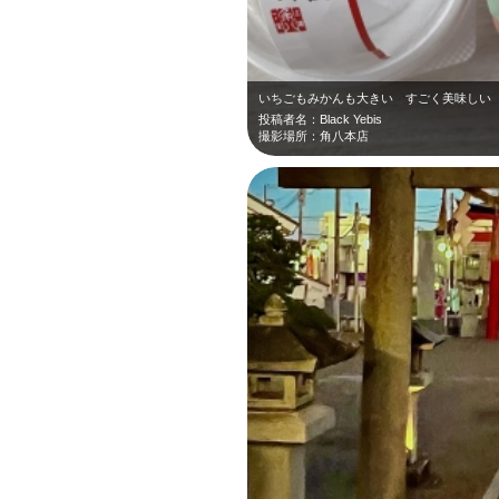
いちごもみかんも大きい すごく美味しい
投稿者名：Black Yebis
撮影場所：角八本店