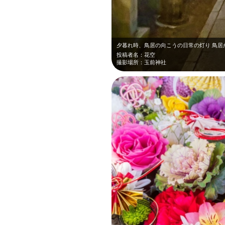
夕暮れ時、鳥居の向こうの日常の灯り 鳥居
投稿者名：花空
撮影場所：玉前神社