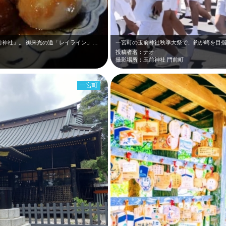
長生郡一宮町に鎮座する上総国一之宮「玉前神社」。 御来光の道「レイライン」の…
投稿者名：ナオ
撮影場所：玉前神社 門前町
一宮町