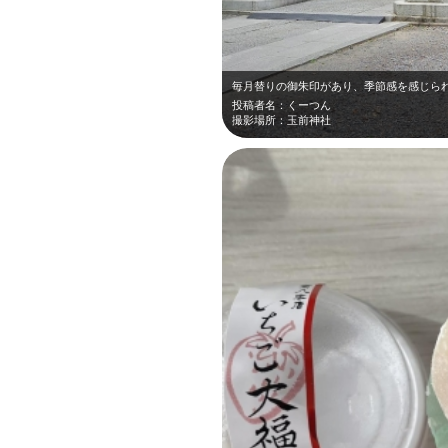
投稿者名：くーつん
撮影場所：玉前神社