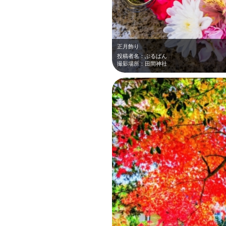
正月飾り
投稿者名：ぶるばん
撮影場所：田間神社