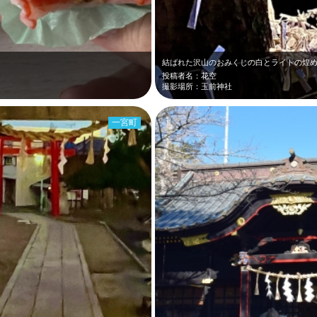
結ばれた沢山のおみくじの白とライトの煌
投稿者名：花空
撮影場所：玉前神社
一宮町