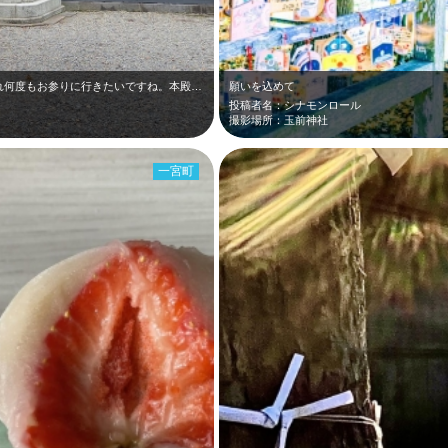
毎月替りの御朱印があり、季節感を感じられ何度もお参りに行きたいですね。本殿が荘…
願いを込めて
投稿者名：シナモンロール
撮影場所：玉前神社
一宮町