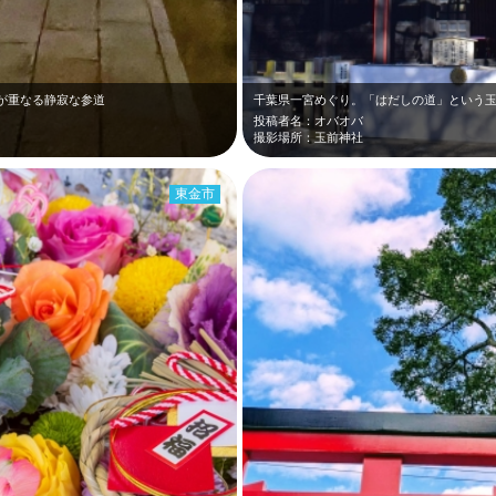
が重なる静寂な参道
投稿者名：オバオバ
撮影場所：玉前神社
東金市