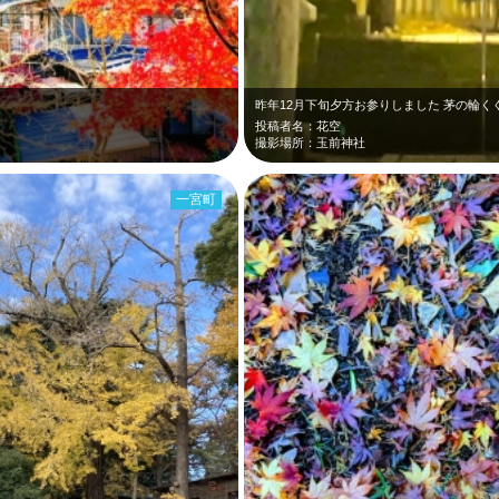
昨年12月下旬夕方お参りしました 茅の輪
投稿者名：花空
撮影場所：玉前神社
一宮町