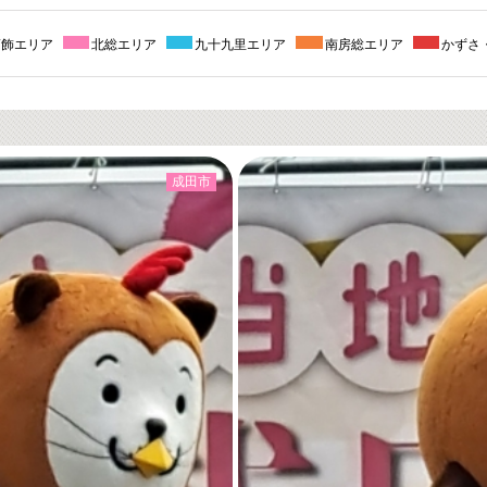
葛飾エリア
北総エリア
九十九里エリア
南房総エリア
かずさ
成田市