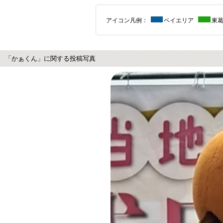
アイコン凡例：
ベイエリア
東
「かぁくん」に関する投稿写真