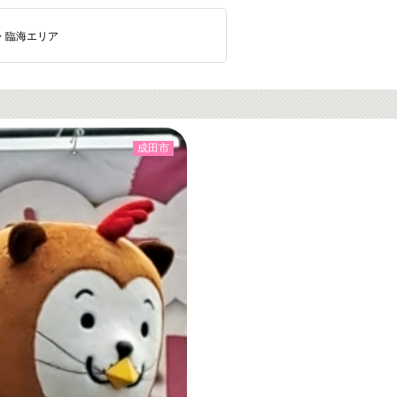
・臨海エリア
成田市