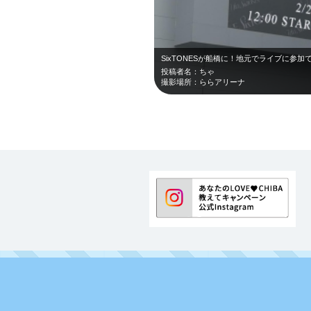
SixTONESが船橋に！地元でライブに参
投稿者名：ちゃ
撮影場所：ららアリーナ