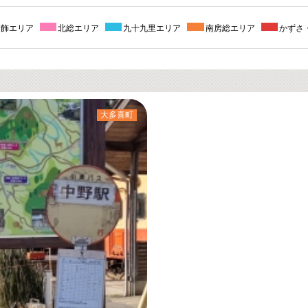
葛飾エリア
北総エリア
九十九里エリア
南房総エリア
かずさ
大多喜町