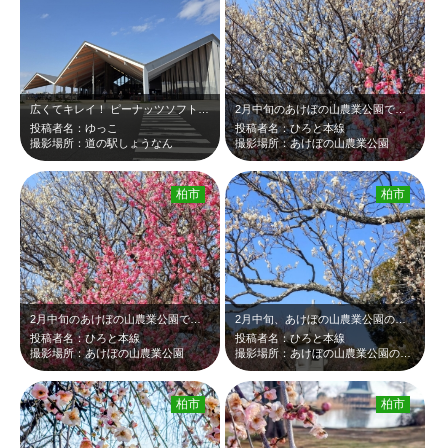
広くてキレイ！ ピーナッツソフトを買って芝生エリアでのんびり。 桜と菜の花…
2月中旬のあけぼの山農業公園です。梅園の沢山の紅梅と白梅が青空に映えて綺麗でし…
投稿者名：ゆっこ
投稿者名：ひろと本線
撮影場所：道の駅しょうなん
撮影場所：あけぼの山農業公園
柏市
柏市
2月中旬のあけぼの山農業公園です。梅園の沢山の紅梅と白梅が見頃で、青空に映えて…
2月中旬、あけぼの山農業公園の日本庭園です。大きな白い石灯籠と、白梅が青空に映…
投稿者名：ひろと本線
投稿者名：ひろと本線
撮影場所：あけぼの山農業公園
撮影場所：あけぼの山農業公園の日本庭園
柏市
柏市