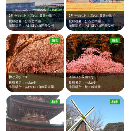
2月中旬のあけぼの山農業公園です。梅を見に来ましたが、ひょうたん池に浮いた花い…
2月中旬のあけぼの山農業公園です。ひょうたん池に浮いた花いかだのチューリップが…
投稿者名：ひろと本線
投稿者名：ひろと本線
撮影場所：あけぼの山農業公園
撮影場所：あけぼの山農業公園
柏市
柏市
梅が見頃です。
河津桜が見頃です。
投稿者名：muku-8
投稿者名：muku-8
撮影場所：あけぼの山農業公園
撮影場所：松ヶ崎城跡
柏市
柏市