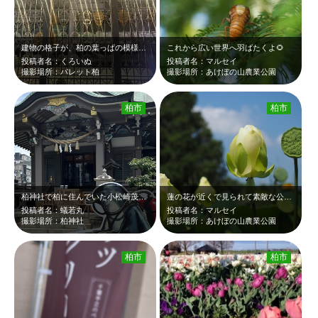
建物の格子が、柏の葉っぱの模様になっていました。 繁華街の中に、きれいなパブ…
これから広い世界へ羽ばたくよ🌻
投稿者名：くろいぬ
投稿者名：マルセイ
撮影場所：パレット柏
撮影場所：あけぼの山農業公園
柏市
柏市
柏神社で柏に住んでいた小松崎茂の絵馬と御守が登場したので、イルカが攻めてきたぞ…
蓮の花が近くで見られて素敵な公園です。
投稿者名：蟻若丸
投稿者名：マルセイ
撮影場所：柏神社
撮影場所：あけぼの山農業公園
柏市
柏市