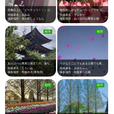
想像以上に『ピーナッツ！！』 ひと口食べて感動しました。ピーナッツの香りがす…
毎年楽しみなチューリップです 父と母も大空から眺めていますよネ！
投稿者名：みみみ
投稿者名：ラッキー
撮影場所：道の駅しょうなん
撮影場所：あけぼの山農業公園
柏市
柏市
あけぼの山農業公園近くの、落ち着いたお寺です。
小さなどこにでもある公園でも夜は意外と素敵💓
投稿者名：くろいぬ
投稿者名：まゆちゃん
撮影場所：布施弁天(東海寺)
撮影場所：松葉第二公園
柏市
柏市