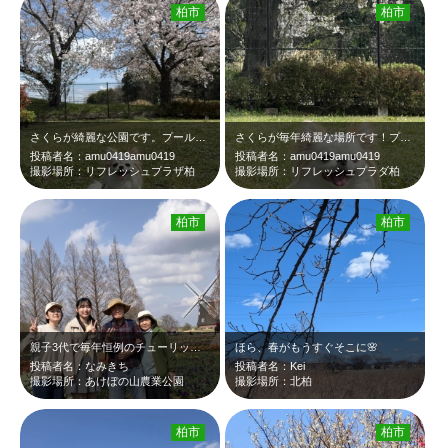
柏市
柏市
さくらが綺麗な公園です。プールや温泉もあり1日楽しめますよ♪
さくらが毎年綺麗な場所です！プールや温泉、公園など遊べる施設がたくさんあり1日…
投稿者名：amu0419amu0419
投稿者名：amu0419amu0419
撮影場所：リフレッシュプラザ柏
撮影場所：リフレッシュプラダ柏
柏市
柏市
親子3代で毎年恒例のチューリップを見にきました。春が来るのが楽しみです。
ほら、春がもうすぐそこに🌸
投稿者名：なみきち
投稿者名：Kei
撮影場所：あけぼの山農業公園
撮影場所：北柏
柏市
柏市