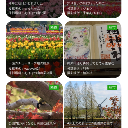
今年は朝日がとれました
知り合いの所に行った時に〜
投稿者名：まゆちゃん
投稿者名：ジェツ
撮影場所：あけぼの山公園
撮影場所：千葉あけぼの
柏市
柏市
一面のチューリップ畑の絶景
御朱印巡り再開してとても素敵な御朱印ゲットしました(^o^)
投稿者名：yasuyuki24
投稿者名：利香
撮影場所：あけぼの山農業公園
撮影場所：柏神社
柏市
柏市
公園内は秋になると綺麗な紅葉が見られます。シジュウカラと紅葉が日本画のようで美…
4月上旬のあけぼの山農業公園です。小高い丘の上から見たチューリップ畑です。まだ…