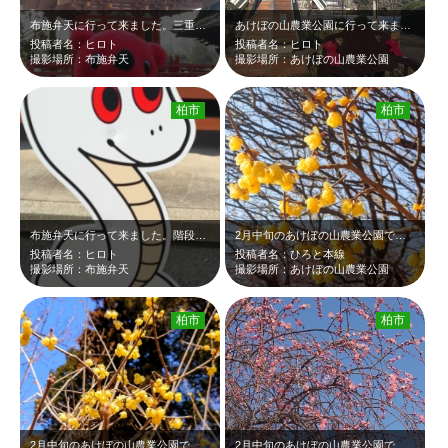
布施弁天に行って来ました。三重の塔とお気に入りのちーばくんのツーショットです♡
あけぼの山農業公園に行って来ました。小さな風車の前の椅子にちーばくんを置いて一…
投稿者名：ヒロト
投稿者名：ヒロト
撮影場所：布施弁天
撮影場所：あけぼの山農業公園
柏市
柏市
布施弁天に行って来ました。階段を上ったら可愛い♡白ヘビのパネルが置かれていまし…
2月中旬のあけぼの山農業公園です。紅梅や白梅が沢山ありましたが、ロウバイも咲い…
投稿者名：ヒロト
投稿者名：ひろと本線
撮影場所：布施弁天
撮影場所：あけぼの山農業公園
柏市
柏市
2月中旬のあけぼの山農業公園です。紅梅や白梅が沢山ありましたが、ロウバイも咲い…
2月中旬のあけぼの山農業公園です。風車近くのしだれ梅が見頃でした。ピンクの花が…