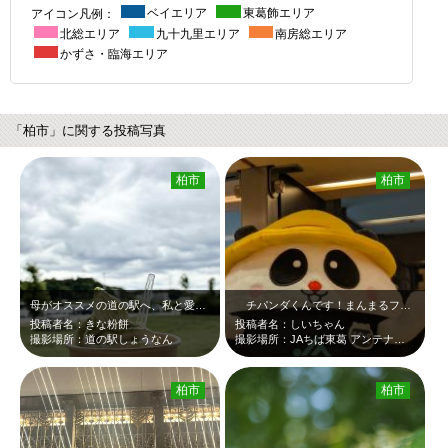
アイコン凡例：
ベイエリア
東葛飾エリア
北総エリア
九十九里エリア
南房総エリア
かずさ・臨海エリア
「柏市」に関する投稿写真
柏市
柏市
母がオススメの道の駅へ、私と愛犬を連れて行ってくれました！ピーナッツソフトを食…
チパンダくんです！まんまるフォルムがかわいい＼(^o^) ／千葉県の農業のこ…
投稿者名：きな粉餅
投稿者名：しいちゃん
撮影場所：道の駅しょうなん
撮影場所：JAちば東葛 アンテナショップdaich
柏市
柏市