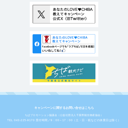
キャンペーンに関するお問い合せはこちら
ちばプロモーション協議会（公益社団法人千葉県観光物産協会）
TEL 043-225-9170 受付時間／9：00～17：00（土・日・祝などの休業日は除く）