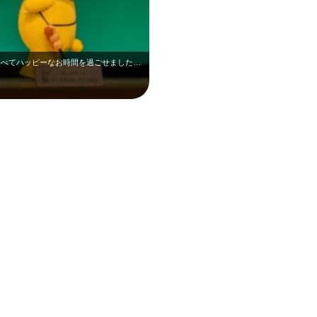
ふっかちゃんのお誕生日会、お友だちと遊べてハッピーなお時間を過ごせました☆う…