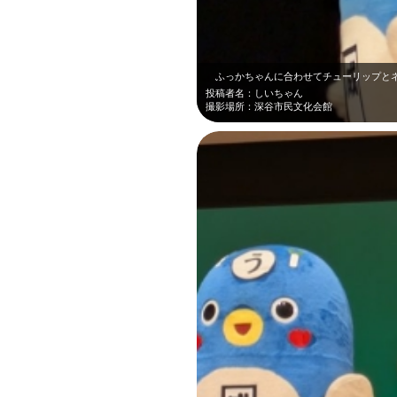
ふっかちゃんに合わせてチューリップとネギ
投稿者名：しいちゃん
撮影場所：深谷市民文化会館