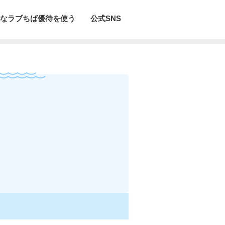
なラブちば優待を使う
公式SNS