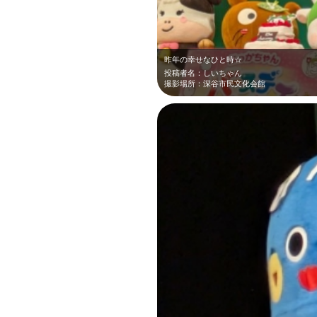
昨年の幸せなひと時☆
投稿者名：しいちゃん
撮影場所：深谷市民文化会館