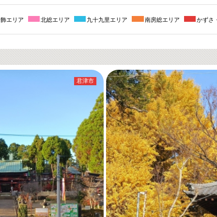
葛飾エリア
北総エリア
九十九里エリア
南房総エリア
かずさ
君津市