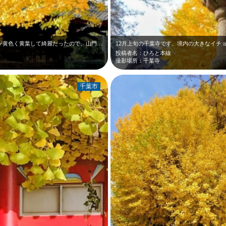
12月上旬の千葉寺です。境内の大イチョウが黄色く黄葉して綺麗だったので、山門を…
投稿者名：ひろと本線
撮影場所：千葉寺
千葉市