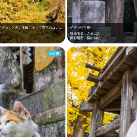
12月上旬の千葉寺です。境内の黄葉した大イチョウと赤い本殿、そして青空のコント…
イチョウと猫
投稿者名：ぶるばん
撮影場所：橘樹神社
茂原市