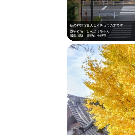
秋の神野寺壮大なイチョウの木です
投稿者名：しんようちゃん
撮影場所：鹿野山神野寺