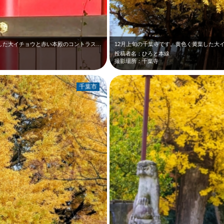
12月上旬の千葉寺です。境内の黄色く黄葉した大イチョウと赤い本殿のコントラスト…
12月上旬の千葉寺です。黄色く黄葉した大
投稿者名：ひろと本線
撮影場所：千葉寺
千葉市