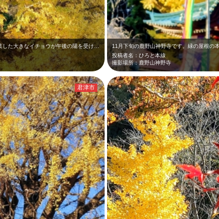
11月下旬の鹿野山神野寺です。本殿横の黄葉した大きなイチョウが午後の陽を受けて…
投稿者名：ひろと本線
撮影場所：鹿野山神野寺
君津市