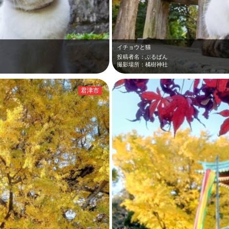
イチョウと猫
投稿者名：ぶるばん
撮影場所：橘樹神社
君津市