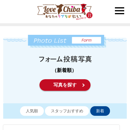
toggle
naviga
（新着順）
写真を探す
人気順
スタッフおすすめ
新着