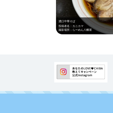
濃口中華そば
投稿者名：カニカマ
撮影場所：らーめん八幡屋