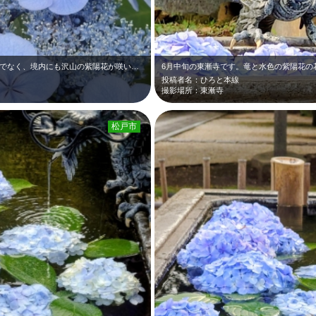
6月中旬の東漸寺です。紫陽花の花手水だけでなく、境内にも沢山の紫陽花が咲いてい…
6月中旬の東漸寺です。竜と水色の紫陽花の
投稿者名：ひろと本線
撮影場所：東漸寺
松戸市