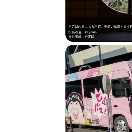
戸定邸の奥にある円窓、季節の風情と日本
投稿者名：ikeyama
撮影場所：戸定邸