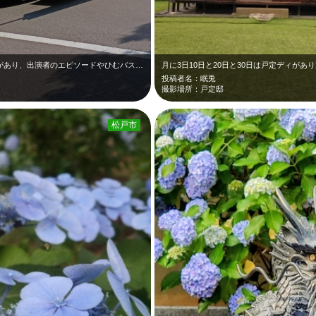
NHKちば放送局主催のひむバスのイベントがあり、出演者のエピソードやひむバスを…
月に3日10日と20日と30日は戸定ディが
投稿者名：眠兎
撮影場所：戸定邸
松戸市