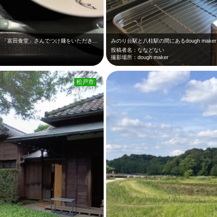
超有名店「つけ麺とみ田」の直営店である、「富田食堂」さんでつけ麺をいただきまし…
みのり台駅と八柱駅の間にあるdough mak
投稿者名：ななどない
撮影場所：dough maker
松戸市