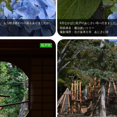
。 もう咲き終わりの花もありましたが…
6月なかばに松戸のあじさい寺へ行きました
投稿者名：魔法使いリリー
撮影場所：北小金本土寺 あじさい寺
松戸市