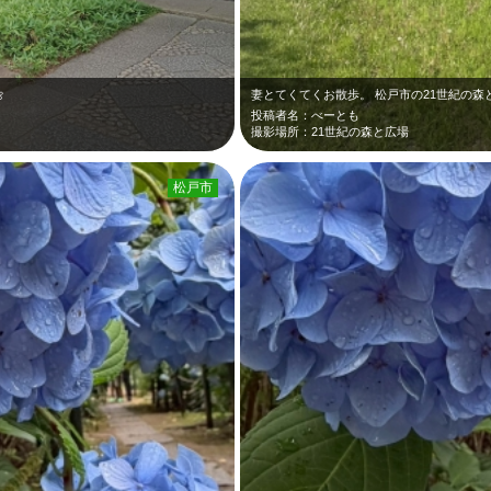

妻とてくてくお散歩。 松戸市の21世紀の森
投稿者名：べーとも
撮影場所：21世紀の森と広場
松戸市