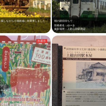
菜の花と一緒に撮りたくて、撮影スポットを探しながら小湊鉄道に初乗車しました …
朝の踏切待ちで
投稿者名：ゆーき
撮影場所：上総山田駅周辺
市原市