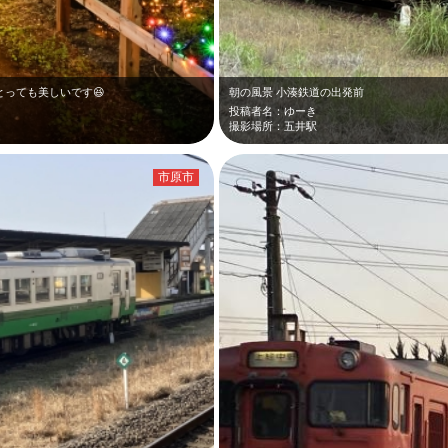
とっても美しいです😆
朝の風景 小湊鉄道の出発前
投稿者名：ゆーき
撮影場所：五井駅
市原市