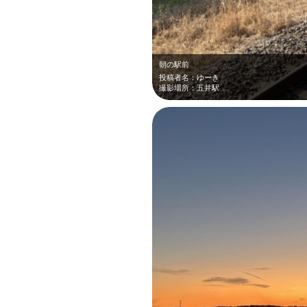
朝の駅前
投稿者名：ゆーき
撮影場所：五井駅