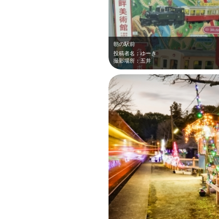
朝の駅前
投稿者名：ゆーき
撮影場所：五井