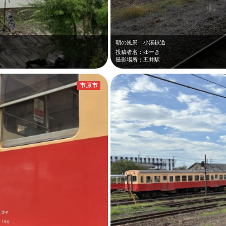
朝の風景 小湊鉄道
投稿者名：ゆーき
撮影場所：五井駅
市原市