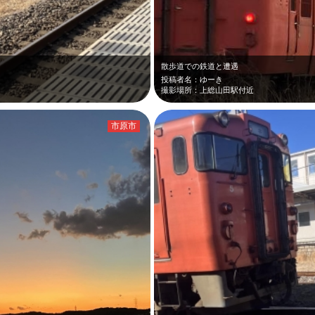
散歩道での鉄道と遭遇
投稿者名：ゆーき
撮影場所：上総山田駅付近
市原市