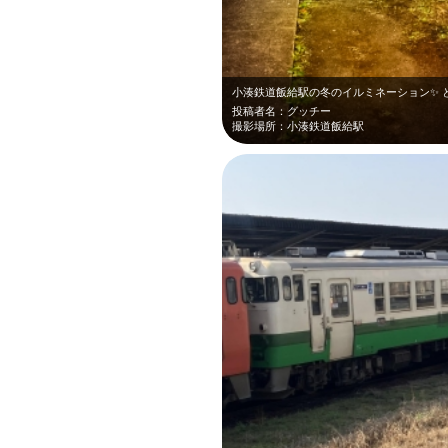
小湊鉄道飯給駅の冬のイルミネーション✨ 
投稿者名：グッチー
撮影場所：小湊鉄道飯給駅