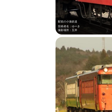
駅前の小湊鉄道
投稿者名：ゆーき
撮影場所：五井