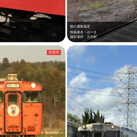
朝の通勤風景
投稿者名：ゆーき
撮影場所：五井駅
市原市