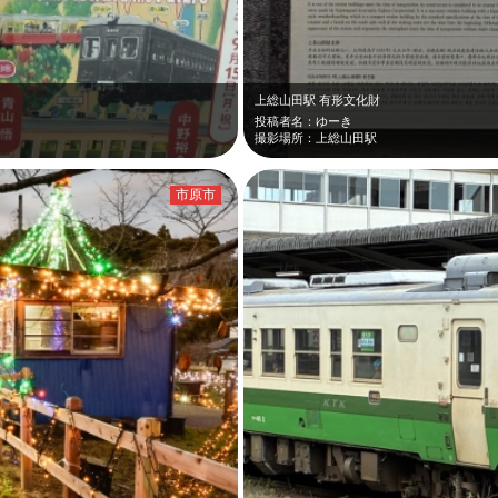
上総山田駅 有形文化財
投稿者名：ゆーき
撮影場所：上総山田駅
市原市