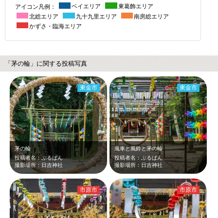
アイコン凡例：
ベイエリア
東葛飾エリア
北総エリア
九十九里エリア
南房総エリア
かずさ・臨海エリア
「茅の輪」に関する投稿写真
東金市
東金市
茅の輪
風車と風鈴と茅の輪
投稿者名：ぶるばん
投稿者名：ぶるばん
撮影場所：日吉神社
撮影場所：日吉神社
市原市
市原市