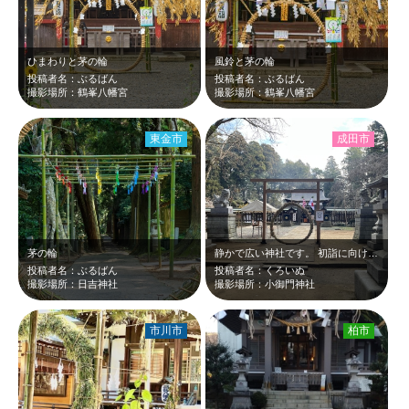
ひまわりと茅の輪
風鈴と茅の輪
投稿者名：ぶるばん
投稿者名：ぶるばん
撮影場所：鶴峯八幡宮
撮影場所：鶴峯八幡宮
東金市
成田市
茅の輪
静かで広い神社です。 初詣に向け、お掃除をされている方々がいらっしゃりました。
投稿者名：ぶるばん
投稿者名：くろいぬ
撮影場所：日吉神社
撮影場所：小御門神社
市川市
柏市