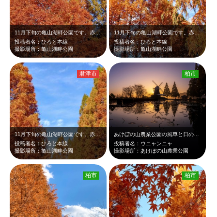
11月下旬の亀山湖畔公園です。赤く紅葉したメタセコイヤが青空と白い雲に映えて綺…
11月下旬の亀山湖畔公園です。赤く紅葉した背の高いメタセコイヤが青空に映えて綺…
投稿者名：ひろと本線
投稿者名：ひろと本線
撮影場所：亀山湖畔公園
撮影場所：亀山湖畔公園
君津市
柏市
11月下旬の亀山湖畔公園です。赤く紅葉したメタセコイヤの並木が、青空に映えて綺…
あけぼの山農業公園の風車と日の出です。夏の睡蓮の葉がまだ残っています。モネの絵…
投稿者名：ひろと本線
投稿者名：ウニャンニャ
撮影場所：亀山湖畔公園
撮影場所：あけぼの山農業公園
柏市
柏市