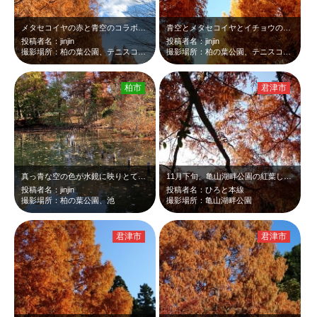
メタセコイヤの赤と青空のコラボレーション
青空とメタセコイヤとイチョウのコラボレーション
投稿者名：jinjin
投稿者名：jinjin
撮影場所：柏の葉公園、テニスコート側
撮影場所：柏の葉公園、テニスコート側
柏市
君津市
真っ青な空の色が水鏡に映りとても素敵な場所
11月下旬、亀山湖畔公園の紅葉したメタセコイヤを下から撮りました。メタセコイヤ…
投稿者名：jinjin
投稿者名：ひろと本線
撮影場所：柏の葉公園、池
撮影場所：亀山湖畔公園
君津市
君津市