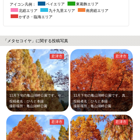
アイコン凡例：
ベイエリア
東葛飾エリア
北総エリア
九十九里エリア
南房総エリア
かずさ・臨海エリア
「メタセコイヤ」に関する投稿写真
君津市
君津市
11月下旬の亀山湖畔公園です。セピア色に紅葉したメタセコイヤ並木が青い空に映え…
11月下旬の亀山湖畔公園です。真っ赤に紅葉したメタセコイヤが青空に映えて綺麗で…
投稿者名：ひろと本線
投稿者名：ひろと本線
撮影場所：亀山湖畔公園
撮影場所：亀山湖畔公園
君津市
君津市